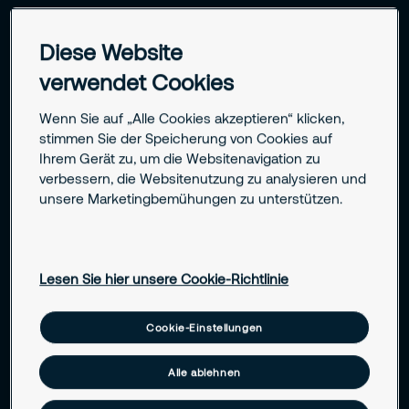
Diese Website
verwendet Cookies
Ihre Herausforderungen in der Branche
Wenn Sie auf „Alle Cookies akzeptieren“ klicken,
stimmen Sie der Speicherung von Cookies auf
Diskreter Schutz in einem Umfeld
Ihrem Gerät zu, um die Websitenavigation zu
mit hoher Fluktuation
verbessern, die Websitenutzung zu analysieren und
unsere Marketingbemühungen zu unterstützen.
Hotels stehen im Spannungsfeld zwischen Zugänglichkeit
und Schutzpflicht. Securitas hilft, die zentralen Risiken des
Hotelbetriebs zu bewältigen – ohne den Gästekomfort zu
Lesen Sie hier unsere Cookie-Richtlinie
beeinträchtigen.
Cookie-Einstellungen
Schutz von Gästen, Personal und Eigentum
Alle ablehnen