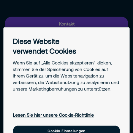
Kontakt
Diese Website
Jetzt Ausbildungsplatz finden
verwendet Cookies
Wenn Sie auf „Alle Cookies akzeptieren“ klicken,
stimmen Sie der Speicherung von Cookies auf
Verantwortung im spannenden Airport-Umfeld
Ihrem Gerät zu, um die Websitenavigation zu
verbessern, die Websitenutzung zu analysieren und
Abwechslungsreiche Aufgaben mit direktem
unsere Marketingbemühungen zu unterstützen.
Kundenkontakt
Vielfältige Karrierechancen in der Luftfahrtbranche
Lesen Sie hier unsere Cookie-Richtlinie
Strukturierte Ausbildung mit erfahrenen
Cookie-Einstellungen
Ausbilder:innen