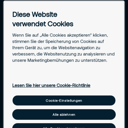
Diese Website
Ihre Herausforderungen in der Branche
verwendet Cookies
Vielfältige Risiken erfordern gezielte
Wenn Sie auf „Alle Cookies akzeptieren“ klicken,
stimmen Sie der Speicherung von Cookies auf
Sicherheitslösungen
Ihrem Gerät zu, um die Websitenavigation zu
verbessern, die Websitenutzung zu analysieren und
Ob Brandschutz, Zutrittskontrolle oder Vorbeugung gegen
unsere Marketingbemühungen zu unterstützen.
Diebstahl – Gastronomiebetriebe haben vielfältige
Sicherheitsrisiken zu managen. Unsere Lösungen helfen,
diese Risiken zu minimieren.
Lesen Sie hier unsere Cookie-Richtlinie
Brandgefahr in Küchen- und Lagerbereichen
Cookie-Einstellungen
Alle ablehnen
Diebstahl durch Gäste oder Personal