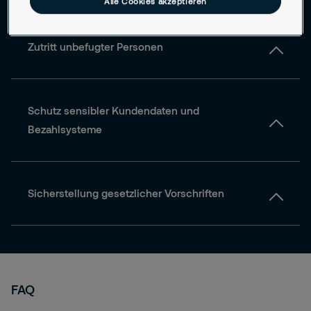
Alle Cookies akzeptieren
Videoüberwachung
Zutrittskontrollen
Zutritt unbefugter Personen
Schutz sensibler Kundendaten und
Bezahlsysteme
Sicherstellung gesetzlicher Vorschriften
FAQ