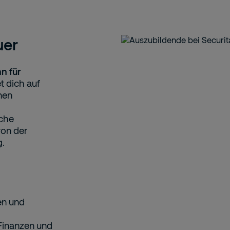
uer
n für
t dich auf
nen
sche
von der
g.
en und
 Finanzen und