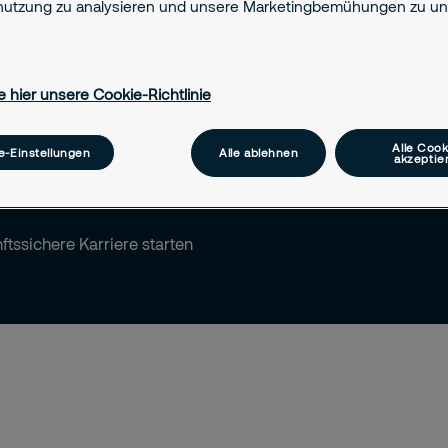
utzung zu analysieren und unsere Marketingbemühungen zu unt
e hier unsere Cookie-Richtlinie
z finden
Alle Cook
e-Einstellungen
Alle ablehnen
akzeptie
Verantwortung übernehmen
ftssichere Karriere starten