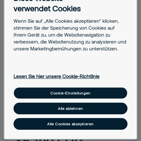
unsere Pakete für die meisten Unternehmen geeignet sind.
verwendet Cookies
Hat Ihr Unternehmen andere Anforderungen? Kein Problem!
Unsere Lösungen sind flexibel, und unsere Experten
Wenn Sie auf „Alle Cookies akzeptieren“ klicken,
werden den richtigen Schutz für Ihr Unternehmen
stimmen Sie der Speicherung von Cookies auf
ausarbeiten.
Ihrem Gerät zu, um die Websitenavigation zu
verbessern, die Websitenutzung zu analysieren und
unsere Marketingbemühungen zu unterstützen.
Jetzt anfragen
Lesen Sie hier unsere Cookie-Richtlinie
Alarm
Cookie-Einstellungen
Dieses Paket enthält einen Schutz vor
Einbrüchen, der für kleine Räume oder
Alle ablehnen
Räume mit geringem Risiko geeignet ist.
Das Alarmsystem ist mit unseren
Alle Cookies akzeptieren
operativen Sicherheitszentren verbunden.