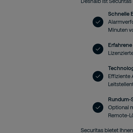
Deshalb ist Securitas 
Schnelle 
Alarmverf
Minuten vo
Erfahrene 
Lizenziert
Technolo
Effizient
Leitstelle
Rundum-S
Optional m
Remote-L
Securitas bietet Ihnen