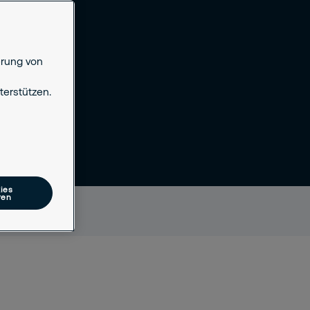
erung von
erstützen.
ies
ren