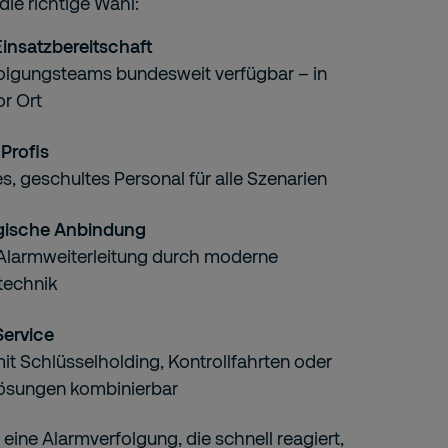
die richtige Wahl:
Einsatzbereitschaft
olgungsteams bundesweit verfügbar – in
r Ort
Profis
es, geschultes Personal für alle Szenarien
gische Anbindung
e Alarmweiterleitung durch moderne
ntechnik
ervice
it Schlüsselholding, Kontrollfahrten oder
ösungen kombinierbar
 eine Alarmverfolgung, die schnell reagiert,