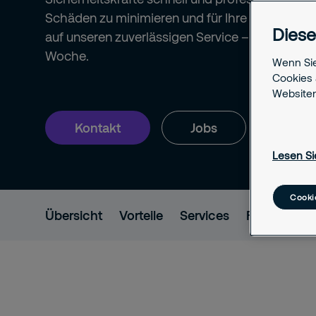
Schäden zu minimieren und für Ihre Sicherheit 
Diese
auf unseren zuverlässigen Service – 24 Stunden
Woche.
Wenn Sie
Cookies 
Websiten
Kontakt
Jobs
Lesen Si
Cooki
Übersicht
Vorteile
Services
FAQ
Kont