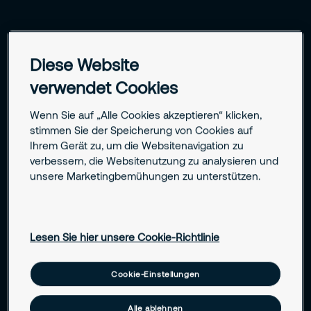
Ihre Herausforderungen in der Branche
Diese Website
Hohe Werte, strenge Auflagen und
verwendet Cookies
sensible Umgebungen
Wenn Sie auf „Alle Cookies akzeptieren“ klicken,
stimmen Sie der Speicherung von Cookies auf
Die Pharmabranche muss Sicherheit und Compliance
Ihrem Gerät zu, um die Websitenavigation zu
vereinen – vom Labor bis zum Lkw. Securitas kennt die
verbessern, die Websitenutzung zu analysieren und
unsere Marketingbemühungen zu unterstützen.
branchentypischen Risiken und bietet passende
Schutzmaßnahmen.
Zutrittskontrolle für Labor, Lager und
Lesen Sie hier unsere Cookie-Richtlinie
Produktion
Cookie-Einstellungen
Alle ablehnen