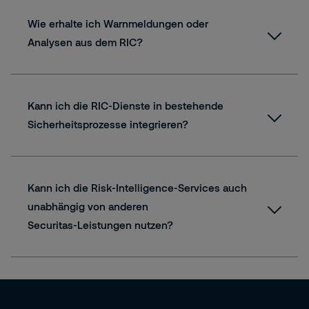
Awareness
: Überblick über globale
Wie erhalte ich Warnmeldungen oder
Bedrohungslagen
Analysen aus dem RIC?
Alerting
: Standortbezogene
Echtzeitwarnungen
Advisory
: Analystengestützte
Lageeinschätzungen
Kann ich die RIC-Dienste in bestehende
Analyst
: Individuelle Betreuung durch
Sicherheitsprozesse integrieren?
persönliche Sicherheitsexperten
Kann ich die Risk‑Intelligence‑Services auch
unabhängig von anderen
Securitas‑Leistungen nutzen?