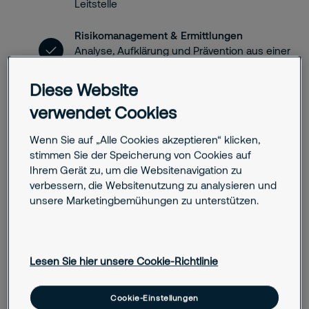
Leitstelle
Risikomanagement & Ermittlungen
Analyse, Aufklärung und Prävention aus einer
Hand – inklusive Risk Intelligence
Diese Website
Marken- & Reputationsschutz
verwendet Cookies
Frühzeitige Erkennung und Abwehr von
Image- und Vertrauensschäden
Wenn Sie auf „Alle Cookies akzeptieren“ klicken,
stimmen Sie der Speicherung von Cookies auf
Krisen- & Vorfallmanagement
Ihrem Gerät zu, um die Websitenavigation zu
Strukturierte Vorbereitung und Unterstützung
verbessern, die Websitenutzung zu analysieren und
im Ernstfall – weltweit skalierbar
unsere Marketingbemühungen zu unterstützen.
Reisesicherheit & Executive Protection
Ganzheitliche Sicherheit für Mitarbeitende und
Führungskräfte auf Geschäftsreisen
Lesen Sie hier unsere Cookie-Richtlinie
Setzen Sie auf Sicherheit, die mitdenkt. Kontaktieren Sie uns
Cookie-Einstellungen
für ein individuelles Sicherheitskonzept, das Ihre Risiken