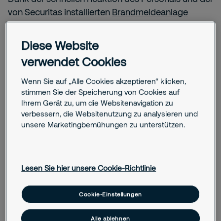
von Securitas installierten
Brandmeldeanlage
konnte Schlimmeres verhindert werden. Diese
Anlage ist speziell auf die Bedürfnisse des
Diese Website
Hotelgewerbes abgestimmt und spielt eine
verwendet Cookies
entscheidende Rolle, um Brände bereits im
Entstehungsstadium zu erkennen und somit
Wenn Sie auf „Alle Cookies akzeptieren“ klicken,
größere Schäden zu verhindern.
stimmen Sie der Speicherung von Cookies auf
Ihrem Gerät zu, um die Websitenavigation zu
verbessern, die Websitenutzung zu analysieren und
Hilfe durch Securitas:
unsere Marketingbemühungen zu unterstützen.
Frühzeitige Erkennung von Gefahren:
Die
Brandmeldeanlage von Securitas erkannte den
Brand in der Küche, bevor er sich ausbreiten
Lesen Sie hier unsere Cookie-Richtlinie
konnte
Cookie-Einstellungen
Schnelle Reaktion des Personals:
Dank der
regelmäßigen Schulungen durch Securitas
wusste das Personal genau, wie es im Ernstfall
Alle ablehnen