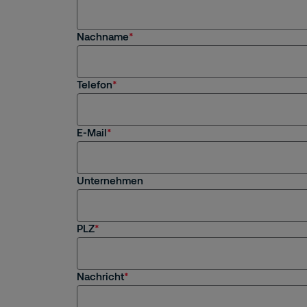
Angebotsanfrage
Nachname
Jobs / Bewerbung
HR-Themen
Telefon
Faktura
E-Mail
Subunternehmen
Presse
Unternehmen
Sonstiges
PLZ
Nachricht