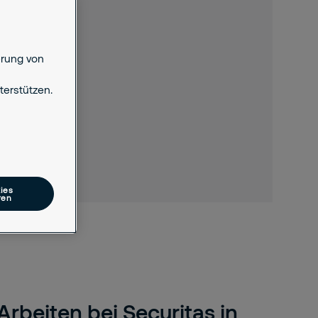
erung von
erstützen.
ies
ren
Arbeiten bei Securitas in