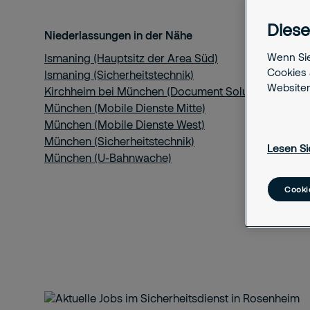
Diese
Niederlassungen in der Nähe
Wenn Sie
Ismaning (Hauptsitz der Area Süd)
Cookies 
Ismaning (Sicherheitstechnik)
Websiten
Kirchheim bei München (Document Solutions)
München (Mobile Dienste Mitte)
München (Mobile Dienste West)
München (Sicherheitstechnik)
Lesen Si
München (U-Bahnwache)
Cooki