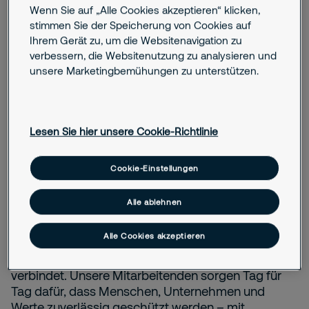
Wenn Sie auf „Alle Cookies akzeptieren“ klicken,
stimmen Sie der Speicherung von Cookies auf
Ihrem Gerät zu, um die Websitenavigation zu
verbessern, die Websitenutzung zu analysieren und
unsere Marketingbemühungen zu unterstützen.
Arbeiten bei Securitas in
Lesen Sie hier unsere Cookie-Richtlinie
München
Cookie-Einstellungen
Sicherheit ist mehr als ein Job – sie steht für
Alle ablehnen
Verantwortung, Teamarbeit und Vertrauen. Bei
Securitas in Ismaning oder München arbeiten Sie in
Alle Cookies akzeptieren
einem Umfeld, das moderne Sicherheitslösungen,
innovative Technik und Menschlichkeit miteinander
verbindet. Unsere Mitarbeitenden sorgen Tag für
Tag dafür, dass Menschen, Unternehmen und
Werte zuverlässig geschützt werden – mit