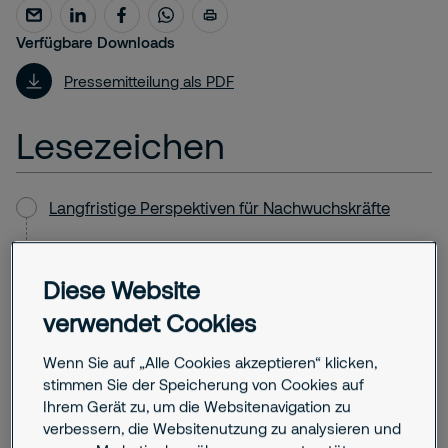
Verfügbare Downloads
Pressemitteilung als PDF
Lesezeichen
Langfristige Perspektiven für Nachwuchskräfte
Ausbildung als Zukunftsinvestition
Diese Website
Vielfältige Einsatzfelder und krisenfeste
Beschäftigung
verwendet Cookies
Wenn Sie auf „Alle Cookies akzeptieren“ klicken,
Damit unterstreicht Securitas seine Rolle als einer
stimmen Sie der Speicherung von Cookies auf
der größten Ausbilder der deutschen
Ihrem Gerät zu, um die Websitenavigation zu
verbessern, die Websitenutzung zu analysieren und
Sicherheitswirtschaft. Der Ausbildungsstart und