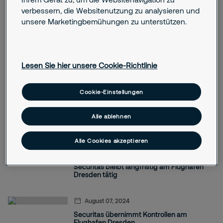
starke Partnerschaften und führende
verbessern, die Websitenutzung zu analysieren und
Branchenkompetenz.
unsere Marketingbemühungen zu unterstützen.
Für Pressekontakt in Deutschland
wenden Sie sich bitte per E-Mail an
Lesen Sie hier unsere Cookie-Richtlinie
presse@securitas.de
. Wir freuen uns
auf Ihre Anfrage.
Cookie-Einstellungen
Alle ablehnen
Alle Cookies akzeptieren
August 20, 2025
Securitas bleibt langfristig am Flughafen
Dresden tätig
August 07, 2024
Securitas übernimmt Kontrollen am
Flughafen Dresden