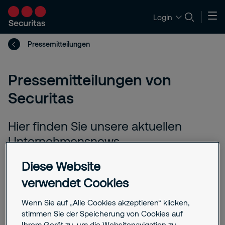
Login
Pressemitteilungen
Pressemitteilungen von
Securitas
Hier finden Sie unsere aktuellen
Unternehmensnews,
Medienmitteilungen und
Diese Website
Presseinformationen auf einen Blick.
verwendet Cookies
Erfahren Sie, wie Securitas die
Zukunft der Sicherheit in Deutschland
Wenn Sie auf „Alle Cookies akzeptieren“ klicken,
aktiv mitgestaltet – durch Innovation,
stimmen Sie der Speicherung von Cookies auf
Ihrem Gerät zu, um die Websitenavigation zu