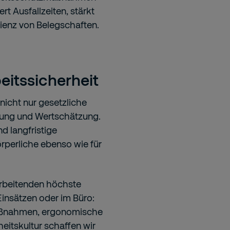
rt Ausfallzeiten, stärkt
ilienz von Belegschaften.
eitssicherheit
icht nur gesetzliche
tung und Wertschätzung.
nd langfristige
örperliche ebenso wie für
arbeitenden höchste
Einsätzen oder im Büro:
aßnahmen, ergonomische
eitskultur schaffen wir