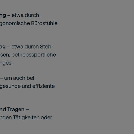
ung
– etwa durch
ergonomische Bürostühle
tag
– etwa durch Steh-
en, betriebssportliche
nges.
– um auch bei
gesunde und effiziente
und Tragen
–
nden Tätigkeiten oder