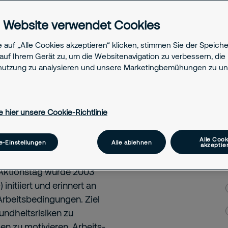
cherheit und
 Website verwendet Cookies
 auf „Alle Cookies akzeptieren“ klicken, stimmen Sie der Speich
auf Ihrem Gerät zu, um die Websitenavigation zu verbessern, die
utzung zu analysieren und unsere Marketingbemühungen zu unt
für
e hier unsere Cookie-Richtlinie
nehmen
Alle Cook
e-Einstellungen
Alle ablehnen
akzeptie
g für Sicherheit und
Aktionstag wurde 2003
initiiert und erinnert an
Arbeitsbedingungen. Ziel
undheitsrisiken zu
n zu motivieren, Arbeits-