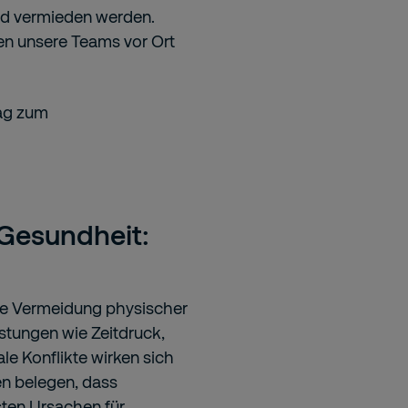
und vermieden werden.
en unsere Teams vor Ort
rag zum
Gesundheit:
die Vermeidung physischer
astungen wie Zeitdruck,
le Konflikte wirken sich
en belegen, dass
ten Ursachen für