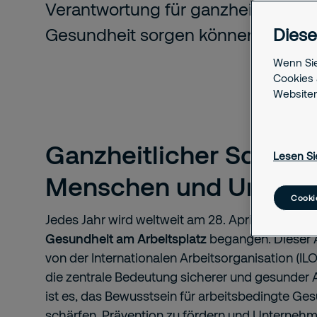
Verantwortung für ganzheitliche Si
Gesundheit sorgen können.
Diese
Wenn Sie
Cookies 
Websiten
Ganzheitlicher Schutz 
Lesen Si
Menschen und Unter
Cooki
Jedes Jahr wird weltweit am 28. April der
Weltta
Gesundheit am Arbeitsplatz
begangen. Dieser 
von der Internationalen Arbeitsorganisation (ILO) 
die zentrale Bedeutung sicherer und gesunder 
ist es, das Bewusstsein für arbeitsbedingte Ges
schärfen, Prävention zu fördern und Unternehme