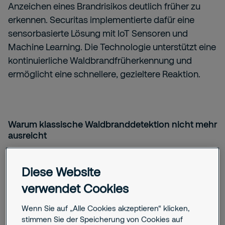
Anzeichen eines Brandrisikos deutlich früher zu
erkennen. Securitas implementierte dafür eine
sensorbasierte Lösung mit IoT Sensoren und
Machine Learning. Die Technologie unterstützt eine
kontinuierliche Waldbrandfrüherkennung und
ermöglicht eine schnellere, gezieltere Reaktion.
Warum klassische Waldbranddetektion nicht mehr
ausreicht
Waldbrandprävention verändert sich. Klimatische
Bedingungen werden herausfordernder,
Diese Website
Trockenphasen dauern länger und extreme
verwendet Cookies
Wetterlagen treten häufiger auf. Gleichzeitig sind
viele Waldflächen nur schwer zugänglich. Für
Wenn Sie auf „Alle Cookies akzeptieren“ klicken,
stimmen Sie der Speicherung von Cookies auf
Einsatzkräfte bedeutet das längere Wege,