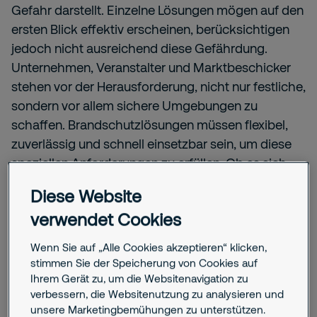
Gefahr darstellt. Einzelne Lösungen mögen auf den
ersten Blick effektiv erscheinen, berücksichtigen
jedoch nicht ausreichend diese Gefährdung.
Unternehmen, Veranstalter und Marktbeschicker
stehen vor der Herausforderung, nicht nur festliche,
sondern vor allem sichere Umgebungen zu
schaffen. Brandschutzlösungen müssen flexibel,
zuverlässig und schnell einsetzbar sein, um diese
speziellen Anforderungen zu erfüllen. Ob es sich
um Fahrgeschäfte, Zelte, Stände, Buden oder
Diese Website
Bühnen handelt – die mBMES bietet erfüllt alle
verwendet Cookies
Anforderungen und ermöglicht eine wirksame
Prävention gegen die Brandrisiken der
Wenn Sie auf „Alle Cookies akzeptieren“ klicken,
Weihnachtszeit.
stimmen Sie der Speicherung von Cookies auf
Ihrem Gerät zu, um die Websitenavigation zu
verbessern, die Websitenutzung zu analysieren und
unsere Marketingbemühungen zu unterstützen.