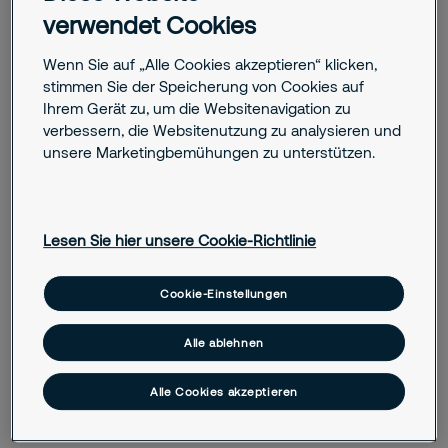
verwendet Cookies
Wenn Sie auf „Alle Cookies akzeptieren“ klicken,
stimmen Sie der Speicherung von Cookies auf
December 12, 2025
Ihrem Gerät zu, um die Websitenavigation zu
verbessern, die Websitenutzung zu analysieren und
Ein Besuch im Securitas Experience Center:
Sicherheit zum Anfassen
unsere Marketingbemühungen zu unterstützen.
November 24, 2025
Drohnen in der Unternehmenssicherheit
Lesen Sie hier unsere Cookie-Richtlinie
April 01, 2025
Cookie-Einstellungen
5 Tipps für Ihre Videoüberwachung im
Frühling
Alle ablehnen
March 18, 2025
Alle Cookies akzeptieren
So machen Sie Ihre Einbruchmeldeanlage
fit für den Frühling