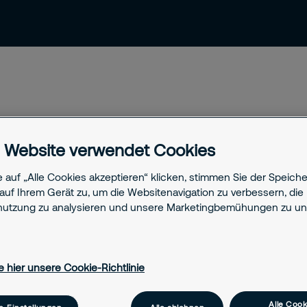
News & Einblicke
Kontakt & Support
 Website verwendet Cookies
itsdienst: Blog
 auf „Alle Cookies akzeptieren“ klicken, stimmen Sie der Speich
ber Trends, neue Technologien und
auf Ihrem Gerät zu, um die Websitenavigation zu verbessern, die
utzung zu analysieren und unsere Marketingbemühungen zu unt
udem finden Sie hier spannende
nd Beiträge zu aktuellen Themen der
e hier unsere Cookie-Richtlinie
Alle Cook