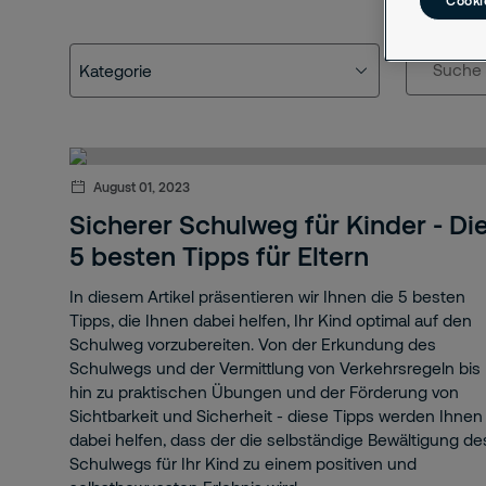
Cooki
Kategorie
Suche
Kategorie
Securitas
Sicherheitstipps
August 01, 2023
Praxisbeispiel
Sicherer Schulweg für Kinder - Di
5 besten Tipps für Eltern
Sicherheitstechnik
In diesem Artikel präsentieren wir Ihnen die 5 besten
Nachhaltigkeit
Tipps, die Ihnen dabei helfen, Ihr Kind optimal auf den
Schulweg vorzubereiten. Von der Erkundung des
Events
Schulwegs und der Vermittlung von Verkehrsregeln bis
hin zu praktischen Übungen und der Förderung von
Public Affairs
Sichtbarkeit und Sicherheit - diese Tipps werden Ihnen
dabei helfen, dass der die selbständige Bewältigung de
Branchen
Schulwegs für Ihr Kind zu einem positiven und