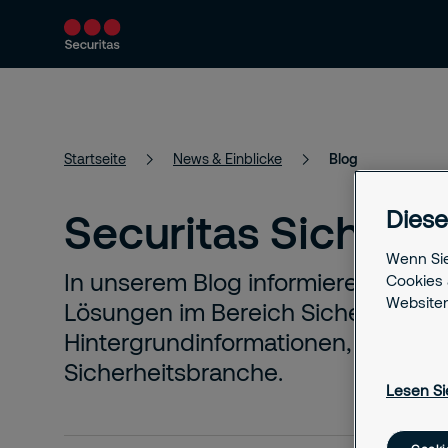
Produkte & Services
Sicherheitslösungen
Startseite
News & Einblicke
Blog
Diese
Securitas Sicherhe
Wenn Sie
In unserem Blog informieren wir ü
Cookies 
Websiten
Lösungen im Bereich Sicherheit. Z
Hintergrundinformationen, Tipps u
Sicherheitsbranche.
Lesen Si