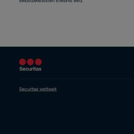
selbstbewussten Erlebnis wird.
Gesundheit
Securitas Connect
Risk Intelligence
Securitas weltweit