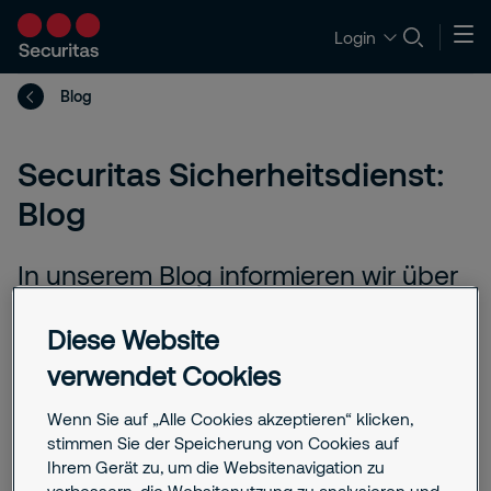
Login
Blog
Securitas Sicherheitsdienst:
Blog
In unserem Blog informieren wir über
Trends, neue Technologien und
Diese Website
Lösungen im Bereich Sicherheit.
Zudem finden Sie hier spannende
verwendet Cookies
Hintergrundinformationen, Tipps und
Wenn Sie auf „Alle Cookies akzeptieren“ klicken,
Beiträge zu aktuellen Themen der
stimmen Sie der Speicherung von Cookies auf
Sicherheitsbranche.
Ihrem Gerät zu, um die Websitenavigation zu