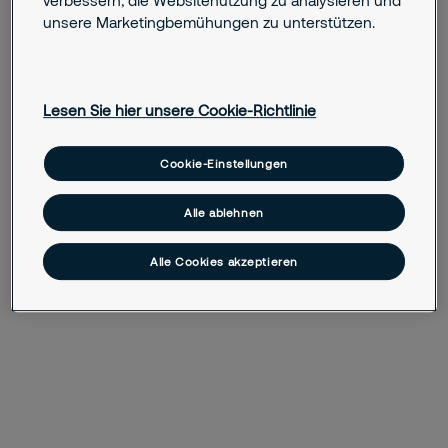
verbessern, die Websitenutzung zu analysieren und
unsere Marketingbemühungen zu unterstützen.
June 06, 2026
Lesen Sie hier unsere Cookie-Richtlinie
Schwedischer Nationalfeiertag
Cookie-Einstellungen
May 22, 2024
90 Jahre Securitas
Alle ablehnen
Alle Cookies akzeptieren
May 11, 2023
Die drei roten Punkte feiern 50-jähriges
Jubiläum