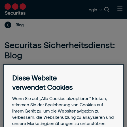
Login
Blog
Securitas Sicherheitsdienst:
Blog
In unserem Blog informieren wir über
Diese Website
Trends, neue Technologien und
verwendet Cookies
Lösungen im Bereich Sicherheit.
Zudem finden Sie hier spannende
Wenn Sie auf „Alle Cookies akzeptieren“ klicken,
Hintergrundinformationen, Tipps und
stimmen Sie der Speicherung von Cookies auf
Ihrem Gerät zu, um die Websitenavigation zu
Beiträge zu aktuellen Themen der
verbessern, die Websitenutzung zu analysieren und
Sicherheitsbranche.
unsere Marketingbemühungen zu unterstützen.