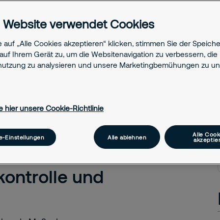
hen des Geländes.
 Website verwendet Cookies
kt, um genau diese
hre
 auf „Alle Cookies akzeptieren“ klicken, stimmen Sie der Speich
auf Ihrem Gerät zu, um die Websitenavigation zu verbessern, die
terschutz
auf
utzung zu analysieren und unsere Marketingbemühungen zu unt
e hier unsere Cookie-Richtlinie
Alle Cook
e-Einstellungen
Alle ablehnen
akzeptie
hlaf – so
kontrolle und