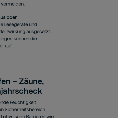
 vermeiden.
mus oder
de Lesegeräte und
deinwirkung ausgesetzt.
ungen können die
er auf
fen – Zäune,
hjahrscheck
nde Feuchtigkeit
en Sicherheitsbereich
d physische Barrieren wie