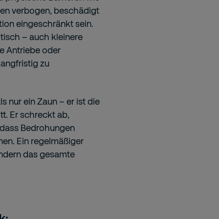
nen verbogen, beschädigt
ion eingeschränkt sein.
tisch – auch kleinere
e Antriebe oder
ngfristig zu
s nur ein Zaun – er ist die
t. Er schreckt ab,
r, dass Bedrohungen
nen. Ein regelmäßiger
sondern das gesamte
k: