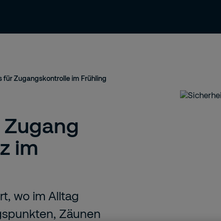
News & Einblicke
Kontakt & Support
s für Zugangskontrolle im Frühling
n Zugang
z im
t, wo im Alltag
ngspunkten, Zäunen