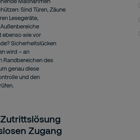
estehende Maßnahmen
chützen: Sind Türen, Zäune
ren Lesegeräte,
 Außenbereiche
t ebenso wie vor
nde? Sicherheitslücken
en wird – an
n Randbereichen des
, um genau diese
ontrolle und den
rüfen.
 Zutrittslösung
gslosen Zugang