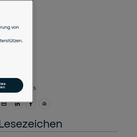
erung von
erstützen.
ies
ren
April 22, 2025
Lesezeichen