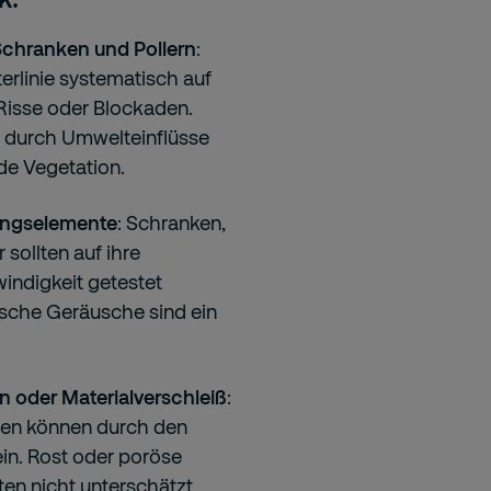
Schranken und Pollern
:
erlinie systematisch auf
Risse oder Blockaden.
 durch Umwelteinflüsse
e Vegetation.
gangselemente
: Schranken,
sollten auf ihre
indigkeit getestet
sche Geräusche sind ein
n oder Materialverschleiß
:
gen können durch den
in. Rost oder poröse
ten nicht unterschätzt