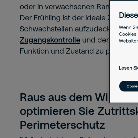
oder in verwachsenen Randbereic
Diese
Der Frühling ist der ideale Zeitpun
Schwachstellen aufzudecken und I
Wenn Sie
Cookies 
Zugangskontrolle
und den
Perime
Websiten
Funktion und Zustand zu prüfen.
Lesen Si
Cooki
Raus aus dem Wintersc
optimieren Sie Zutritts
Perimeterschutz