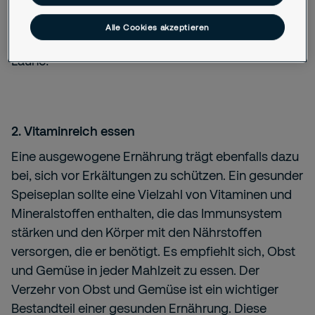
Freien bewegen - Bewegung an der frischen Luft
tut gut und sorgt nebenbei auch noch durch die
Alle Cookies akzeptieren
Bildung des Glückshormons Serotonin für gute
Laune!
2. Vitaminreich essen
Eine ausgewogene Ernährung trägt ebenfalls dazu
bei, sich vor Erkältungen zu schützen. Ein gesunder
Speiseplan sollte eine Vielzahl von Vitaminen und
Mineralstoffen enthalten, die das Immunsystem
stärken und den Körper mit den Nährstoffen
versorgen, die er benötigt. Es empfiehlt sich, Obst
und Gemüse in jeder Mahlzeit zu essen. Der
Verzehr von Obst und Gemüse ist ein wichtiger
Bestandteil einer gesunden Ernährung. Diese