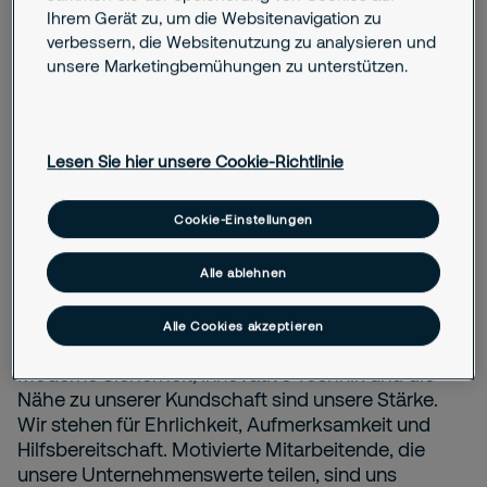
Ihrem Gerät zu, um die Websitenavigation zu
verbessern, die Websitenutzung zu analysieren und
unsere Marketingbemühungen zu unterstützen.
Lesen Sie hier unsere Cookie-Richtlinie
Cookie-Einstellungen
Arbeiten bei Securitas in
Alle ablehnen
Berlin
Alle Cookies akzeptieren
Moderne Sicherheit, innovative Technik und die
Nähe zu unserer Kundschaft sind unsere Stärke.
Wir stehen für Ehrlichkeit, Aufmerksamkeit und
Hilfsbereitschaft. Motivierte Mitarbeitende, die
unsere Unternehmenswerte teilen, sind uns