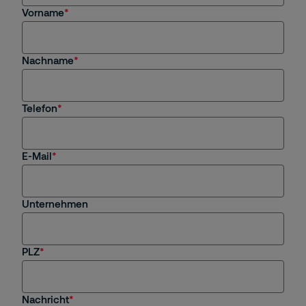
Vorname
Angebotsanfrage
Nachname
Jobs / Bewerbung
HR-Themen
Telefon
Faktura
E-Mail
Subunternehmen
Presse
Unternehmen
Sonstiges
PLZ
Nachricht