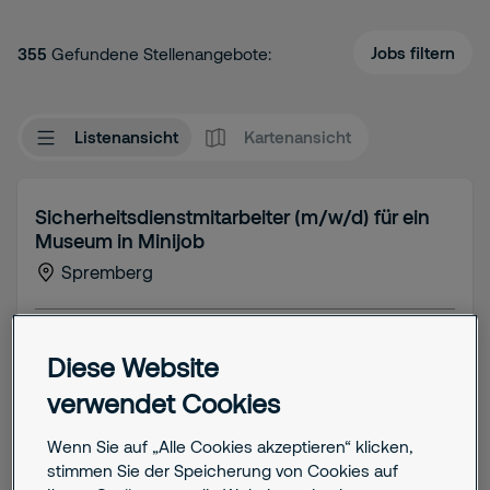
Jobs filtern
355
Gefundene Stellenangebote:
Listenansicht
Kartenansicht
Sicherheitsdienstmitarbeiter (m/w/d) für ein
Museum in Minijob
Spremberg
Job details
Diese Website
Berufseinstieg (bis 3 Jahre)
Teilzeit
verwendet Cookies
Wenn Sie auf „Alle Cookies akzeptieren“ klicken,
stimmen Sie der Speicherung von Cookies auf
Stelle anzeigen