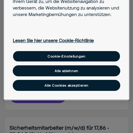
Ihrem Gerät zu, um die Websitenavigation zu
verbessern, die Websitenutzung zu analysieren und
unsere Marketingbemühungen zu unterstützen.
Sicherheitsmitarbeiter (m/w/d) in Berlin
Lichtenrade
Lesen Sie hier unsere Cookie-Richtlinie
Berlin
Cookie-Einstellungen
Job details
Alle ablehnen
Berufseinstieg (bis 3 Jahre)
Vollzeit
Alle Cookies akzeptieren
Stelle anzeigen
Sicherheitsmitarbeiter (m/w/d) für 17,86 -