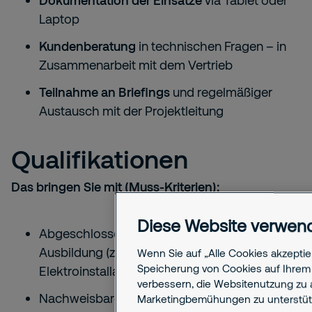
Dokumentation der Einsätze
via Tablet oder
Laptop
Kundenberatung
in technischen Fragen – in
Zusammenarbeit mit dem Vertrieb
Teilnahme an Briefings
und regelmäßiger
Austausch mit der Projektleitung
Qualifikationen
Das bringen Sie mit (Muss-Kriterien):
Diese Website verwen
Abgeschlossene elektrotechnische
Ausbildung (z. B. Elektroniker:in,
Wenn Sie auf „Alle Cookies akzeptie
Speicherung von Cookies auf Ihrem 
Elektroinstallateur:in)
verbessern, die Websitenutzung zu 
Nachweisbare Berufserfahrung in
mindestens
Marketingbemühungen zu unterstüt