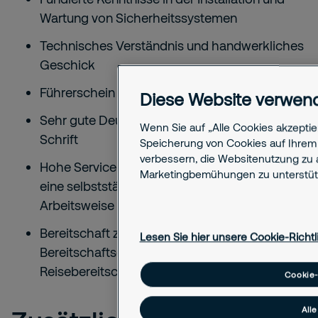
Wartung von Sicherheitssystemen
Technisches Verständnis und handwerkliches
Geschick
Führerschein der Klasse B
Diese Website verwen
Sehr gute Deutschkenntnisse in Wort und
Wenn Sie auf „Alle Cookies akzeptie
Schrift
Speicherung von Cookies auf Ihrem 
verbessern, die Websitenutzung zu 
Hohe Service- und Kundenorientierung sowie
Marketingbemühungen zu unterstüt
eine selbstständige und zuverlässige
Arbeitsweise
Bereitschaft zur Teilnahme am
Lesen Sie hier unsere Cookie-Richtl
Bereitschaftsdienst und regionale
Reisebereitschaft
Cookie-
All