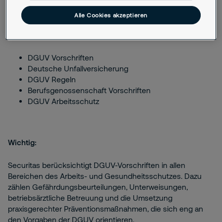
Alle Cookies akzeptieren
Relevante Synonyme & Suchbegriffe:
DGUV Vorschriften
Deutsche Unfallversicherung
DGUV Regeln
Berufsgenossenschaft Vorschriften
DGUV Arbeitsschutz
Wichtig:
Securitas berücksichtigt DGUV-Vorschriften in allen
Bereichen des Arbeits- und Gesundheitsschutzes. Dazu
zählen Gefährdungsbeurteilungen, Unterweisungen,
betriebsärztliche Betreuung und die Umsetzung
praxisgerechter Präventionsmaßnahmen, die sich eng an
den Vorgaben der DGUV orientieren.