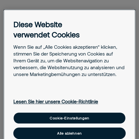
Diese Website
Typische Einsatzbereiche:
verwendet Cookies
Arbeitsschutz und Unfallprävention
Regelwerke und Vorschriften für Betriebe
Wenn Sie auf „Alle Cookies akzeptieren“ klicken,
Schulungen und Unterweisungen
stimmen Sie der Speicherung von Cookies auf
Berufsgenossenschaftliche Betreuung
Ihrem Gerät zu, um die Websitenavigation zu
Forschung zu Arbeits- und Gesundheitsschutz
verbessern, die Websitenutzung zu analysieren und
unsere Marketingbemühungen zu unterstützen.
Leistungen:
Lesen Sie hier unsere Cookie-Richtlinie
DGUV Vorschriften und Regeln, Unfallverhütung, Beratung
für Unternehmen, Präventionsprogramme, Schulungs- und
Qualifizierungsangebote, Rehabilitation und
Cookie-Einstellungen
Entschädigungsleistungen, Zertifizierungen und Prüfungen
von Arbeitsmitteln
Alle ablehnen