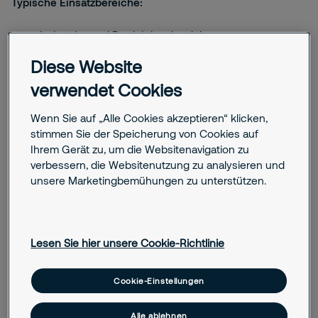
Typische Einsatzbereiche:
Industrie- und Produktionsbetriebe
Büros und Verwaltungen
Diese Website
Krankenhäuser, Pflegeeinrichtungen und Schulen
Hotels und Versammlungsstätten
verwendet Cookies
Logistik- und Lagerflächen
Wenn Sie auf „Alle Cookies akzeptieren“ klicken,
stimmen Sie der Speicherung von Cookies auf
Ihrem Gerät zu, um die Websitenavigation zu
Leistungen:
verbessern, die Websitenutzung zu analysieren und
unsere Marketingbemühungen zu unterstützen.
Schulung von Mitarbeitenden im Umgang mit
Feuerlöschern, Unterweisung zu Flucht- und
Rettungswegen, Verhalten im Brandfall,
Evakuierungsübungen, Ausbildung von
Lesen Sie hier unsere Cookie-Richtlinie
Brandschutzhelfer:innen, Erstellung von
Schulungsnachweisen, praxisnahe Übungen
Cookie-Einstellungen
Alle ablehnen