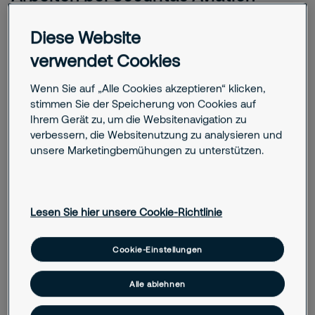
Spannend, abwechslungsreich und herausfordernd. Deine
Diese Website
Karriere startet genau da voll durch, wo andere abheben.
verwendet Cookies
Für unsere Standorte suchen wir:
Wenn Sie auf „Alle Cookies akzeptieren“ klicken,
Luftsicherheitskontrollpersonal (m/w/d) gem. §5
stimmen Sie der Speicherung von Cookies auf
LuftSiG
Ihrem Gerät zu, um die Websitenavigation zu
verbessern, die Websitenutzung zu analysieren und
Luftsicherheitskontrollpersonal (m/w/d) für Personal-,
unsere Marketingbemühungen zu unterstützen.
Waren- und KFZ-Kontrollen gem. §8 LuftSiG
Luftsicherheitskontrollpersonal (m/w/d) für Fracht
und Post gem. §9a LuftSiG, sowie
Lesen Sie hier unsere Cookie-Richtlinie
Sicherheitspersonal (m/w/d) gem. §9 LuftSiG
Service Agents für Passagiersteuerung/-betreuung
Cookie-Einstellungen
und Automatenbetreuung, Entry Service Lounges
sowie ähnliche Tätigkeiten
Alle ablehnen
Du bringst die nötigen Qualifikationen schon mit? Perfekt.