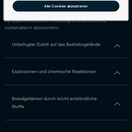
können kleine Lücken schnell gravierende Folgen haben –
Alle Cookies akzeptieren
wirtschaftlich, rechtlich und menschlich. Umso wichtiger ist
es, typische Gefahren frühzeitig zu erkennen und
systematisch abzusichern.
Unbefugter Zutritt auf das Betriebsgelände
Zugangssysteme
Explosionen und chemische Reaktionen
Brandgefahren durch leicht entzündliche
Stoffe