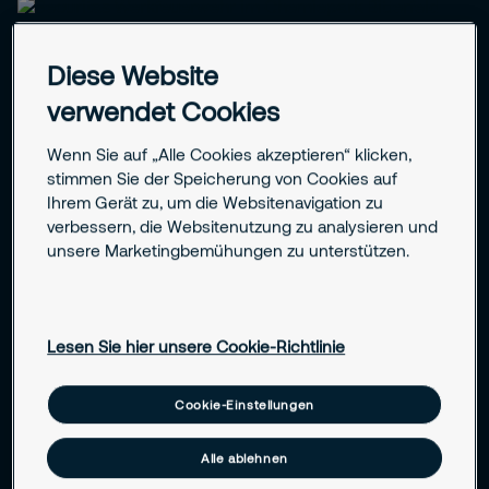
Diese Website
verwendet Cookies
Ihre Herausforderungen in der Branche
Sicherheitsrisiken in der
Wenn Sie auf „Alle Cookies akzeptieren“ klicken,
stimmen Sie der Speicherung von Cookies auf
Chemiebranche erkennen und
Ihrem Gerät zu, um die Websitenavigation zu
beherrschen
verbessern, die Websitenutzung zu analysieren und
unsere Marketingbemühungen zu unterstützen.
Chemieunternehmen arbeiten täglich mit hochsensiblen
Stoffen, komplexer Technik und streng regulierten
Prozessen. Das Sicherheitsniveau muss höchsten
Lesen Sie hier unsere Cookie-Richtlinie
Anforderungen genügen – sowohl im laufenden Betrieb als
auch im Notfall. Gleichzeitig sind Produktionsanlagen oft
Cookie-Einstellungen
großflächig, schwer überschaubar und potenziell Ziel für
äußere Gefahren wie Sabotage oder unbefugtes
Eindringen. Hinzu kommen Risiken für Umwelt, Personal und
Alle ablehnen
Bevölkerung. Ohne ein integriertes Sicherheitskonzept