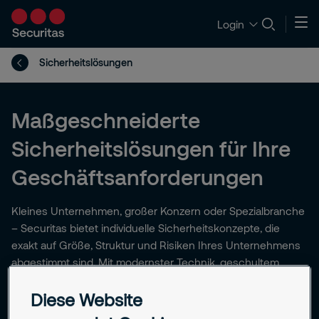
Login
Sicherheitslösungen
Maßgeschneiderte
Sicherheitslösungen für Ihre
Geschäftsanforderungen
Kleines Unternehmen, großer Konzern oder Spezialbranche
– Securitas bietet individuelle Sicherheitskonzepte, die
exakt auf Größe, Struktur und Risiken Ihres Unternehmens
abgestimmt sind. Mit modernster Technik, geschultem
Personal und fundierter Analyse sorgen wir für Schutz, der
Diese Website
passt.