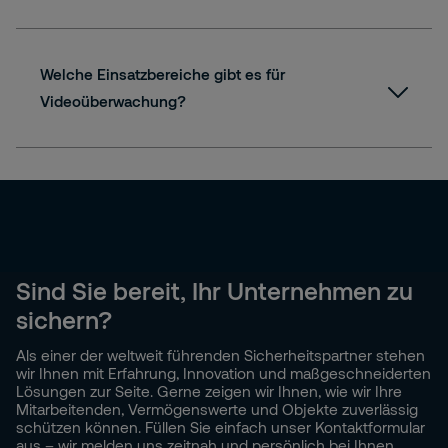
Dome-Kameras
Welche Einsatzbereiche gibt es für
Videoüberwachung?
PTZ-Kameras
Fisheye-Kameras
Sind Sie bereit, Ihr Unternehmen zu
Box-Kameras
sichern?
Als einer der weltweit führenden Sicherheitspartner stehen
Thermalkamera/Wärmebildkamera
wir Ihnen mit Erfahrung, Innovation und maßgeschneiderten
Lösungen zur Seite. Gerne zeigen wir Ihnen, wie wir Ihre
Mitarbeitenden, Vermögenswerte und Objekte zuverlässig
schützen können. Füllen Sie einfach unser Kontaktformular
aus – wir melden uns zeitnah und persönlich bei Ihnen.