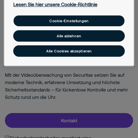
Lesen Sie hier unsere Cookie-Richtlinie
Aufschaltung auf unsere
zertifizierten Notruf-
und Serviceleitstellen (NSL)
Cookie-Einstellungen
Einfache Nachrüstung
Bestehende Technik problemlos integrierbar
Alle ablehnen
Individuelle Beratung
Alle Cookies akzeptieren
Risikoanalyse und bedarfsgerechte
Umsetzung
Mit der Videoüberwachung von Securitas setzen Sie auf
moderne Technik, erfahrene Umsetzung und höchste
Sicherheitsstandards – für lückenlose Kontrolle und mehr
Schutz rund um die Uhr.
Kontakt