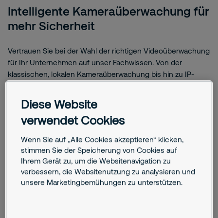
Intelligente Kameraüberwachung für
mehr Sicherheit
Vertrauen Sie bei der Wahl der richtigen Videoüberwachung
für Ihr Unternehmen auf unser Fachwissen. Von der
klassischen, lokalen Kameraüberwachung bis hin zu IP-
Videosystemen und Cloud-basierten Speicheroptionen –
wir finden die für Sie passende Sicherheitslösung, wenn es
Diese Website
um zuverlässige Videoüberwachung geht.
verwendet Cookies
Alles aus einer Hand
Planung, Installation, Betrieb, Wartung und
Wenn Sie auf „Alle Cookies akzeptieren“ klicken,
Service
stimmen Sie der Speicherung von Cookies auf
Ihrem Gerät zu, um die Websitenavigation zu
verbessern, die Websitenutzung zu analysieren und
Zertifizierte Expertise
unsere Marketingbemühungen zu unterstützen.
VdS-anerkannter Facherrichter für Video-,
Einbruch- & Brandmeldetechnik
Direkte Anbindung