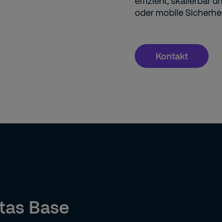
effizient, skalierbar u
oder mobile Sicherhe
Kontakt
itas Base