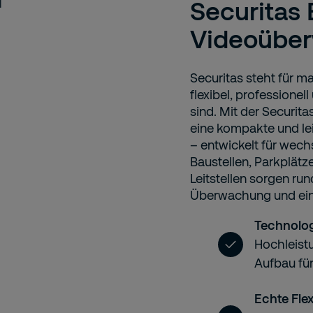
Securitas 
Videoüber
Securitas steht für m
flexibel, professione
sind. Mit der Securit
eine kompakte und le
– entwickelt für wech
Baustellen, Parkplätz
Leitstellen sorgen run
Überwachung und eine 
Technolog
Hochleist
Aufbau fü
Echte Flexi