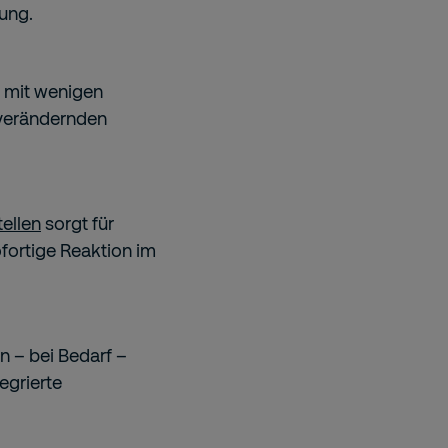
ung.
h mit wenigen
 verändernden
tellen
sorgt für
fortige Reaktion im
 – bei Bedarf –
egrierte