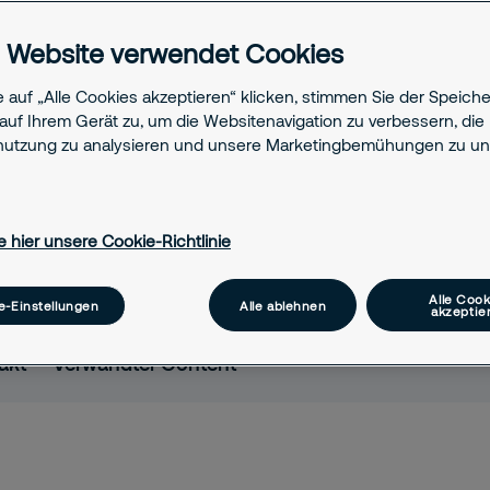
Videoüberwachung mit
 Website verwendet Cookies
isiken frühzeitig und
lässigen Perimeterschutz
 auf „Alle Cookies akzeptieren“ klicken, stimmen Sie der Speich
auf Ihrem Gerät zu, um die Websitenavigation zu verbessern, die
utzung zu analysieren und unsere Marketingbemühungen zu unt
e hier unsere Cookie-Richtlinie
Alle Cook
e-Einstellungen
Alle ablehnen
akzeptie
akt
Verwandter Content