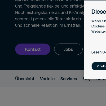
und Freigelände flexibel und effektiv. Mobile 
Diese
Hochleistungskameras und KI-Analytik erkennt R
schreckt potenzielle Täter aktiv ab – für zuver
Wenn Sie
und schnelle Reaktion im Ernstfall.
Cookies 
Websiten
Kontakt
Jobs
Lesen Si
Cooki
Übersicht
Vorteile
Services
FAQ
Kont