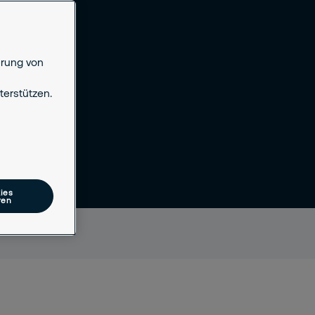
erung von
erstützen.
ies
ren