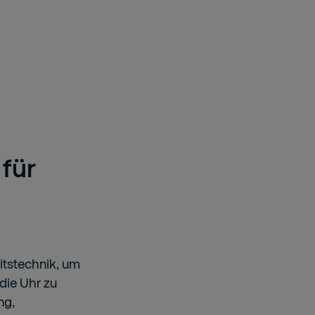
 für
n
itstechnik, um
die Uhr zu
ng,