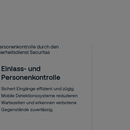
Kennz
Einlass- und
Regelt de
Personenkontrolle
sicher und
Erfassung 
Sichert Eingänge effizient und zügig.
Identifikat
Mobile Detektionssysteme reduzieren
Wartezeiten und erkennen verbotene
Gegenstände zuverlässig.