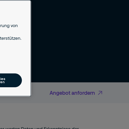
erung von
erstützen.
ies
ren
Angebot anfordern