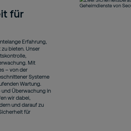
t für
ntelange Erfahrung,
zu bieten. Unser
skontrolle,
erwachung. Mit
es – von der
geschnittener Systeme
laufenden Wartung.
ie und Überwachung in
en wir dabei,
dern und darauf zu
icherheit für