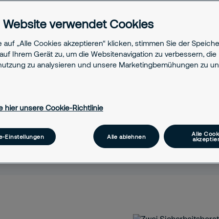
s. Alarmanlage,
 Website verwendet Cookies
tznebel,
rauen Sie auf unser
 auf „Alle Cookies akzeptieren“ klicken, stimmen Sie der Speich
technik geht.
auf Ihrem Gerät zu, um die Websitenavigation zu verbessern, die
utzung zu analysieren und unsere Marketingbemühungen zu unt
e hier unsere Cookie-Richtlinie
Alle Cook
e-Einstellungen
Alle ablehnen
akzeptie
Kontakt
FAQ