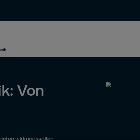
News & Einblicke
Kontakt & Support
hnik
ik: Von
ieten wirkungsvollen