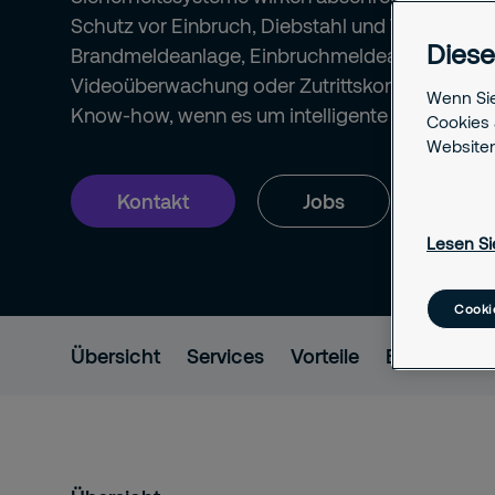
Schutz vor Einbruch, Diebstahl und Vandalismu
Diese
Brandmeldeanlage, Einbruchmeldeanlage, Schu
Videoüberwachung oder Zutrittskontrolle – vert
Wenn Sie
Know-how, wenn es um intelligente Sicherheits
Cookies 
Websiten
Kontakt
Jobs
Lesen Si
Cooki
Übersicht
Services
Vorteile
Branchen