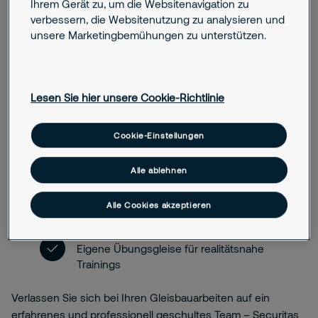
Ihrem Gerät zu, um die Websitenavigation zu
verbessern, die Websitenutzung zu analysieren und
Erweiterte Zusatzqualifikationen
unsere Marketingbemühungen zu unterstützen.
Sicherungsaufsicht, ATWS-Bedienung und -
Montage sowie Bahnerdung
Technische Kompetenz
Lesen Sie hier unsere Cookie-Richtlinie
Fachgerechte Montage von
ortsveränderlichen Signalen und
Durchführung von Schaltanträgen
Cookie-Einstellungen
Regelmäßige Schulungen
Alle ablehnen
Jährliche FiT-Trainings im firmeneigenen VDEF-
zertifizierten Schulungsraum
Alle Cookies akzeptieren
Praxisnah vorbereitet
Eigene Übungsgleise für realitätsnahe
Trainings
Verlassen Sie sich bei Ihren Gleisbauarbeiten auf ein
erfahrenes und professionell geschultes Team – Securitas