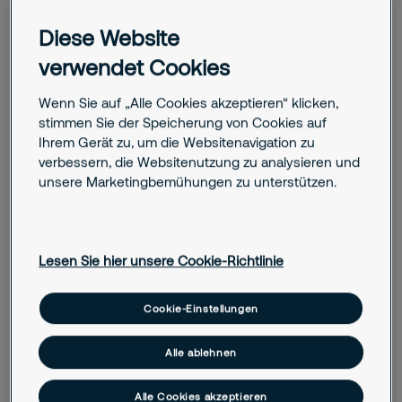
zentrale Alarmverarbeitung.
Diese Website
Sofortmaßnahmen im Ernstfall
verwendet Cookies
Individuell hinterlegte Interventionspläne
ermöglichen schnelle, koordinierte Reaktionen
Wenn Sie auf „Alle Cookies akzeptieren“ klicken,
– z. B. Live-Täteransprache oder
stimmen Sie der Speicherung von Cookies auf
Alarmverfolgung.
Ihrem Gerät zu, um die Websitenavigation zu
verbessern, die Websitenutzung zu analysieren und
Reporting & Transparenz mit „MySecuritas“
unsere Marketingbemühungen zu unterstützen.
Zugriff auf Berichte, Statusmeldungen und
Einsätze in Echtzeit – bequem und
übersichtlich über unser Kundenportal.
Lesen Sie hier unsere Cookie-Richtlinie
Aufzugnotruf & Personenbefreiung
Professionelle Hilfe bei Aufzugsstörungen –
inklusive psychologisch geschulter Betreuung
Cookie-Einstellungen
durch unsere NSL-Mitarbeitenden.
Alle ablehnen
Remote-Service-Center & Servicetelefonie
Bearbeitung von Serviceanfragen,
Alle Cookies akzeptieren