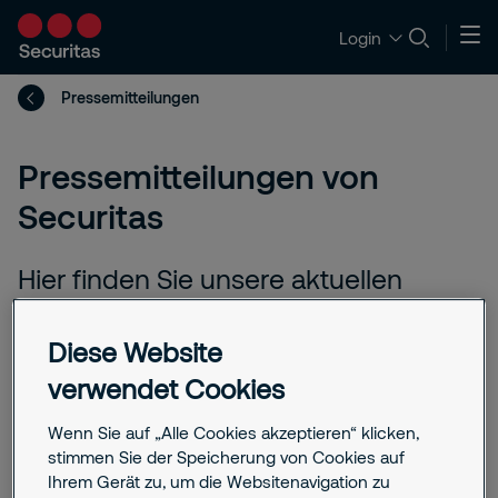
Login
Pressemitteilungen
Pressemitteilungen von
Securitas
Hier finden Sie unsere aktuellen
Unternehmensnews,
Medienmitteilungen und
Diese Website
Presseinformationen auf einen Blick.
verwendet Cookies
Erfahren Sie, wie Securitas die
Wenn Sie auf „Alle Cookies akzeptieren“ klicken,
Zukunft der Sicherheit in Deutschland
stimmen Sie der Speicherung von Cookies auf
aktiv mitgestaltet – durch Innovation,
Ihrem Gerät zu, um die Websitenavigation zu