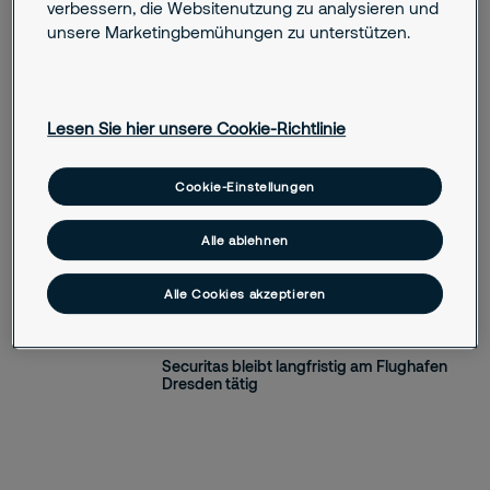
verbessern, die Websitenutzung zu analysieren und
starke Partnerschaften und führende
unsere Marketingbemühungen zu unterstützen.
Branchenkompetenz.
Für Pressekontakt in Deutschland
wenden Sie sich bitte per E-Mail an
Lesen Sie hier unsere Cookie-Richtlinie
presse@securitas.de
. Wir freuen uns
auf Ihre Anfrage.
Cookie-Einstellungen
Alle ablehnen
Alle Cookies akzeptieren
August 20, 2025
Securitas bleibt langfristig am Flughafen
Dresden tätig