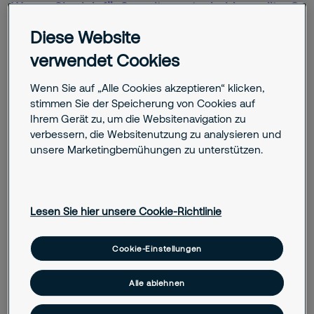
Warum Sie sich für Securitas entscheiden sollten?
Ihre Sicherheit im Fokus – Lösungen
Diese Website
nach Maß
verwendet Cookies
Wenn Sie auf „Alle Cookies akzeptieren“ klicken,
Wir unterstützen Sie dabei, Bedrohungen und Risiken klar
stimmen Sie der Speicherung von Cookies auf
zu erkennen. Gemeinsam entwickeln wir eine passgenaue
Ihrem Gerät zu, um die Websitenavigation zu
Sicherheitsstrategie, die Menschen, Werte, Gebäude und
verbessern, die Websitenutzung zu analysieren und
Ihr Umfeld schützt.
unsere Marketingbemühungen zu unterstützen.
Kontakt
Lesen Sie hier unsere Cookie-Richtlinie
Herausforderung für den Kunden
Cookie-Einstellungen
Aufgaben der U-Bahnwache
Alle ablehnen
Das Tochterunternehmen der Stadtwerke München GmbH,