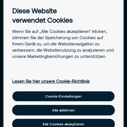
Bitte wählen Sie Ihr Anliegen aus
Diese Website
-- Option auswählen --
verwendet Cookies
Vorname
Angebotsanfrage
Wenn Sie auf „Alle Cookies akzeptieren“ klicken,
stimmen Sie der Speicherung von Cookies auf
Nachname
Jobs / Bewerbung
Ihrem Gerät zu, um die Websitenavigation zu
verbessern, die Websitenutzung zu analysieren und
HR-Themen
unsere Marketingbemühungen zu unterstützen.
Telefon
Faktura
E-Mail
Subunternehmen
Lesen Sie hier unsere Cookie-Richtlinie
Presse
Cookie-Einstellungen
Unternehmen
Sonstiges
Alle ablehnen
PLZ
Alle Cookies akzeptieren