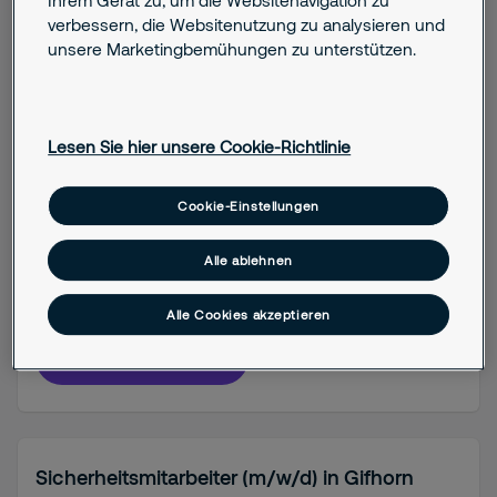
Ihrem Gerät zu, um die Websitenavigation zu
verbessern, die Websitenutzung zu analysieren und
unsere Marketingbemühungen zu unterstützen.
Sachbearbeiter (m/w/d)
Rechnungswesen/Faktura
Lesen Sie hier unsere Cookie-Richtlinie
Potsdam
Cookie-Einstellungen
Job details
Alle ablehnen
Berufserfahren (ab 3 Jahre)
Teilzeit
Alle Cookies akzeptieren
Stelle anzeigen
Sicherheitsmitarbeiter (m/w/d) in Gifhorn