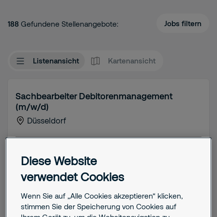
Jobs filtern
188
Gefundene Stellenangebote:
Listenansicht
Kartenansicht
Sachbearbeiter Debitorenmanagement
(m/w/d)
Düsseldorf
Job details
Diese Website
Berufserfahren (ab 3 Jahre)
Vollzeit
verwendet Cookies
Wenn Sie auf „Alle Cookies akzeptieren“ klicken,
stimmen Sie der Speicherung von Cookies auf
Stelle anzeigen