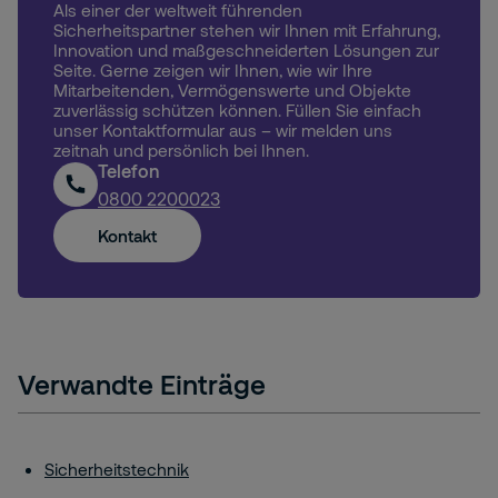
Als einer der weltweit führenden
Sicherheitspartner stehen wir Ihnen mit Erfahrung,
Innovation und maßgeschneiderten Lösungen zur
Seite. Gerne zeigen wir Ihnen, wie wir Ihre
Mitarbeitenden, Vermögenswerte und Objekte
zuverlässig schützen können. Füllen Sie einfach
unser Kontaktformular aus – wir melden uns
zeitnah und persönlich bei Ihnen.
Telefon
0800 2200023
Kontakt
Verwandte Einträge
Sicherheitstechnik