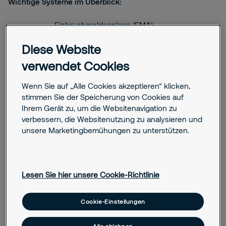
Wichtige Systeme im Überblick:
Einbruchmeldeanlage (EMA)
Einbruchmeldeanlagen detektieren
Diese Website
unbefugtes Eindringen und alarmieren sofort.
verwendet Cookies
Brandmeldeanlage (BMA)
Brandmeldeanlagen erkennen Rauch oder
Wenn Sie auf „Alle Cookies akzeptieren“ klicken,
Hitze und alarmieren frühzeitig, um Brände
stimmen Sie der Speicherung von Cookies auf
einzudämmen.
Ihrem Gerät zu, um die Websitenavigation zu
verbessern, die Websitenutzung zu analysieren und
Gefahrenmeldeanlage (GMA)
unsere Marketingbemühungen zu unterstützen.
Gefahrenmeldeanlagen bündeln Brand-,
Einbruch- und Überfallmeldungen in einem
System.
Lesen Sie hier unsere Cookie-Richtlinie
Überfallmeldeanlage (ÜMA)
Überfallmeldeanlagen melden still oder
Cookie-Einstellungen
akustisch Bedrohungssituationen und holen
sofort Hilfe.