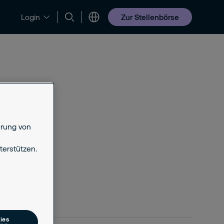
Zur Stellenbörse
Login
Jobs & Karriere
erung von
erstützen.
ies