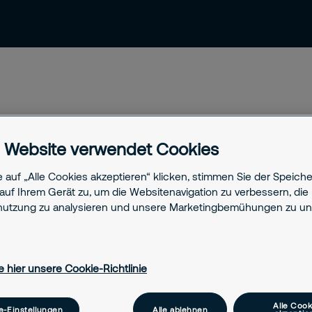
News & Einblicke
Kontakt & Support
 Website verwendet Cookies
itsdienst: Blog
 auf „Alle Cookies akzeptieren“ klicken, stimmen Sie der Speich
auf Ihrem Gerät zu, um die Websitenavigation zu verbessern, die
ber Trends, neue Technologien und
utzung zu analysieren und unsere Marketingbemühungen zu unt
udem finden Sie hier spannende
nd Beiträge zu aktuellen Themen der
e hier unsere Cookie-Richtlinie
Alle Cook
e-Einstellungen
Alle ablehnen