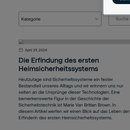
Kategorie
Suche
Kategorie
Securitas
Sicherheitstipps
April 29, 2024
Praxisbeispiel
Die Erfindung des ersten
Heimsicherheitssystems
Sicherheitstechnik
Heutzutage sind Sicherheitssysteme ein fester
Nachhaltigkeit
Bestandteil unseres Alltags und wir erinnern uns nur
selten an die Ursprünge dieser Technologien. Eine
Events
bemerkenswerte Figur in der Geschichte der
Sicherheitstechnik ist Marie Van Brittan Brown. In
Public Affairs
diesem Artikel werfen wir einen Blick auf das Leben der
Erfinderin des ersten Heimsicherheitssystems.
Branchen