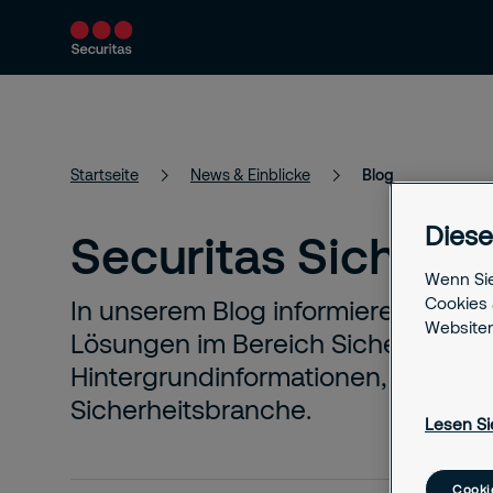
Produkte & Services
Sicherheitslösungen
Startseite
News & Einblicke
Blog
Diese
Securitas Sicherhe
Wenn Sie
Cookies 
In unserem Blog informieren wir ü
Websiten
Lösungen im Bereich Sicherheit. Z
Hintergrundinformationen, Tipps u
Sicherheitsbranche.
Lesen Si
Cooki