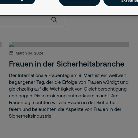
akzeptie
March 04, 2024
Frauen in der Sicherheitsbranche
Der Internationale Frauentag am 8. März ist ein weltweit
begangener Tag, der die Erfolge von Frauen würdigt und
gleichzeitig auf die Wichtigkeit von Gleichberechtigung
und gegen Diskriminierung aufmerksam macht. Am
Frauentag möchten wir alle Frauen in der Sicherheit
feiern und beleuchten die Aspekte von Frauen in der
Sicherheitsindustrie.